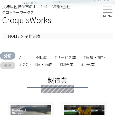
Skip
長崎県佐世保市のホームページ制作会社
to
クロッキーワークス
content
MENU
CroquisWorks
HOME
制作実績
分類
ALL
#不動産
#サービス業
#医療・福祉
#協会・団体・行政
#卸売業
#小売業
タグ
#建設業
#教育・学習支援
#法律・士業
製造業
#製造業
#飲食業