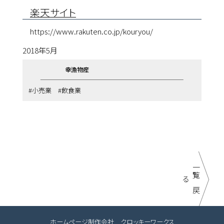
楽天サイト
https://www.rakuten.co.jp/kouryou/
2018年5月
幸漁物産
小売業
飲食業
一
覧
に
戻
る
ホームページ制作会社 クロッキーワークス