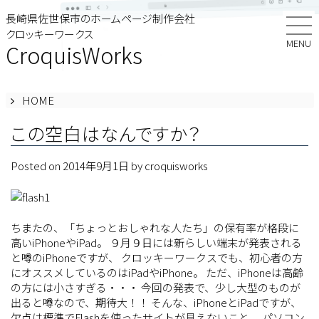
Skip
長崎県佐世保市のホームページ制作会社
to
クロッキーワークス
content
MENU
CroquisWorks
HOME
この空白はなんですか？
Posted on
2014年9月1日
by
croquisworks
ちまたの、「ちょっとおしゃれな人たち」の保有率が格段に
高いiPhoneやiPad。 ９月９日には新らしい端末が発表される
と噂のiPhoneですが、 クロッキーワークスでも、初心者の方
にオススメしているのはiPadやiPhone。 ただ、iPhoneは高齢
の方には小さすぎる・・・ 今回の発表で、少し大型のものが
出ると噂なので、期待大！！ そんな、iPhoneとiPadですが、
欠点は標準でFlashを使ったサイトが見えないこと。 パソコン