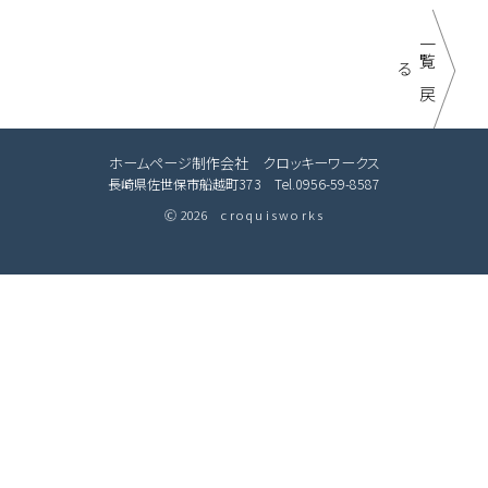
一
覧
に
戻
る
ホームページ制作会社 クロッキーワークス
長崎県佐世保市船越町373 Tel.0956-59-8587
2026
croquisworks